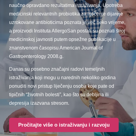
naučno opravdano rezultatima istraživanja. Upotreba
medicinski relevantnih probiotika za liječenje dijareje
uzrokovane antibioticima poznata je već neko vrijeme,
a proizvodi Instituta AllergoSan postali su poznati široj
medicinskoj javnosti putem opsežne publikacije u
znanstvenom časopisu American Journal of
Gastroenterology 2008.g.
Danas su posebno značajni radovi temeljnih
istraživanja koji mogu u narednih nekoliko godina
ponuditi novi pristup liječenju osoba koje pate od
tipičnih “životnih bolesti”, kao što su debljina ili
depresija izazvana stresom.
Pročitajte više o istraživanju i razvoju