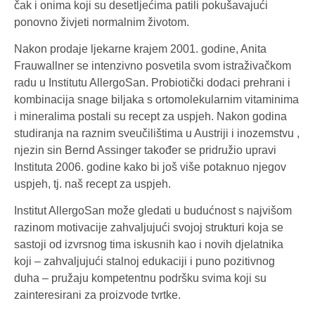
čak i onima koji su desetljećima patili pokušavajući
ponovno živjeti normalnim životom.
Nakon prodaje ljekarne krajem 2001. godine, Anita
Frauwallner se intenzivno posvetila svom istraživačkom
radu u Institutu AllergoSan. Probiotički dodaci prehrani i
kombinacija snage biljaka s ortomolekularnim vitaminima
i mineralima postali su recept za uspjeh. Nakon godina
studiranja na raznim sveučilištima u Austriji i inozemstvu ,
njezin sin Bernd Assinger također se pridružio upravi
Instituta 2006. godine kako bi još više potaknuo njegov
uspjeh, tj. naš recept za uspjeh.
Institut AllergoSan može gledati u budućnost s najvišom
razinom motivacije zahvaljujući svojoj strukturi koja se
sastoji od izvrsnog tima iskusnih kao i novih djelatnika
koji – zahvaljujući stalnoj edukaciji i puno pozitivnog
duha – pružaju kompetentnu podršku svima koji su
zainteresirani za proizvode tvrtke.