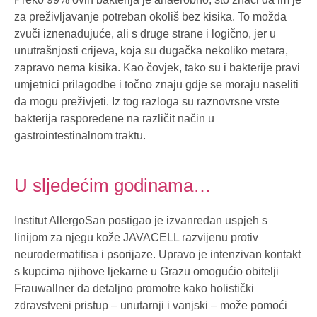
za preživljavanje potreban okoliš bez kisika. To možda
zvuči iznenađujuće, ali s druge strane i logično, jer u
unutrašnjosti crijeva, koja su dugačka nekoliko metara,
zapravo nema kisika. Kao čovjek, tako su i bakterije pravi
umjetnici prilagodbe i točno znaju gdje se moraju naseliti
da mogu preživjeti. Iz tog razloga su raznovrsne vrste
bakterija raspoređene na različit način u
gastrointestinalnom traktu.
U sljedećim godinama…
Institut AllergoSan postigao je izvanredan uspjeh s
linijom za njegu kože JAVACELL razvijenu protiv
neurodermatitisa i psorijaze. Upravo je intenzivan kontakt
s kupcima njihove ljekarne u Grazu omogućio obitelji
Frauwallner da detaljno promotre kako holistički
zdravstveni pristup – unutarnji i vanjski – može pomoći