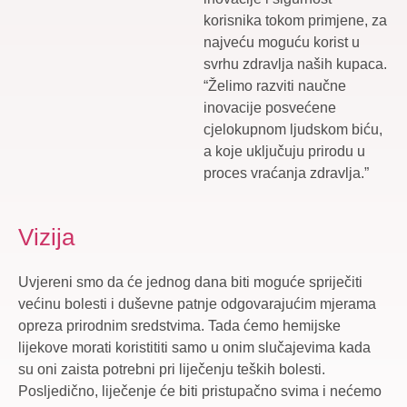
korisnika tokom primjene, za
najveću moguću korist u
svrhu zdravlja naših kupaca.
“Želimo razviti naučne
inovacije posvećene
cjelokupnom ljudskom biću,
a koje uključuju prirodu u
proces vraćanja zdravlja.”
Vizija
Uvjereni smo da će jednog dana biti moguće spriječiti
većinu bolesti i duševne patnje odgovarajućim mjerama
opreza prirodnim sredstvima. Tada ćemo hemijske
lijekove morati koristititi samo u onim slučajevima kada
su oni zaista potrebni pri liječenju teških bolesti.
Posljedično, liječenje će biti pristupačno svima i nećemo