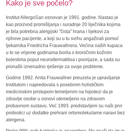
Kako je sve počelo?
Institut AllergoSan osnovan je 1991. godine. Nastao je
kao proizvod promišljanja i suradnje 20 liječnika kojima
je bila potrebna alergijski “čista” hrana i lijekovi za
njihove pacijente, a koji su u tu svrhu angažirali pomoć
ljekarnika Friedricha Frauwallnera. Većina naših kupaca
u to se vrijeme godinama borila s kroničnim kožnim
bolestima poput neurodermatitisa i psorijaze, a sada su
pronašli iznenadno rješenje za svoje probleme.
Godine 1992. Anita Frauwallner preuzela je upravljanje
Institutom i napredovala s posebnim holističkim
medicinskim pristupom temeljenim na hipotezi da je
zdravlje osobe u osnovi utemeljeno na zdravom
probavnom sustavu. Već 1993. predstavljeni su naši prvi
probiotici uz dodatke prehrani ortomolekularne naravi bez
alergena.
Preko 99% ovih bakterija je anaerobno, što znači da im je