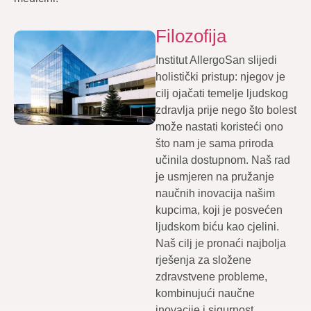
Filozofija
Institut AllergoSan slijedi
holistički pristup: njegov je
cilj ojačati temelje ljudskog
zdravlja prije nego što bolest
može nastati koristeći ono
što nam je sama priroda
učinila dostupnom. Naš rad
je usmjeren na pružanje
naučnih inovacija našim
kupcima, koji je posvećen
ljudskom biću kao cjelini.
Naš cilj je pronaći najbolja
rješenja za složene
zdravstvene probleme,
kombinujući naučne
inovacije i sigurnost