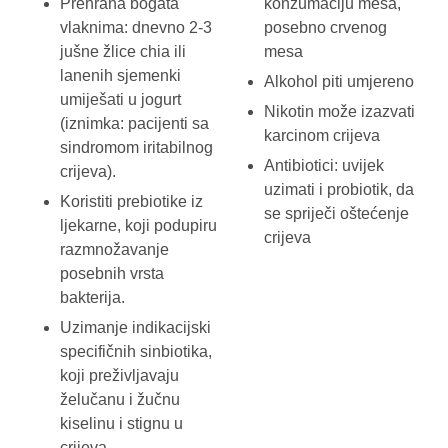
Prehrana bogata
konzumaciju mesa,
vlaknima: dnevno 2-3
posebno crvenog
jušne žlice chia ili
mesa
lanenih sjemenki
Alkohol piti umjereno
umiješati u jogurt
Nikotin može izazvati
(iznimka: pacijenti sa
karcinom crijeva
sindromom iritabilnog
Antibiotici: uvijek
crijeva).
uzimati i probiotik, da
Koristiti prebiotike iz
se spriječi oštećenje
ljekarne, koji podupiru
crijeva
razmnožavanje
posebnih vrsta
bakterija.
Uzimanje indikacijski
specifičnih sinbiotika,
koji preživljavaju
želučanu i žučnu
kiselinu i stignu u
crijeva.