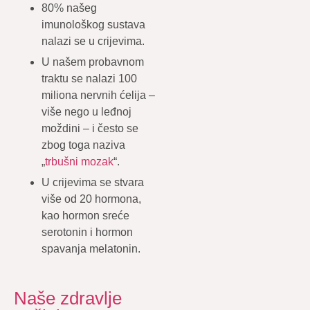
80% našeg
imunološkog sustava
nalazi se u crijevima.
U našem probavnom
traktu se nalazi 100
miliona nervnih ćelija –
više nego u leđnoj
moždini – i često se
zbog toga naziva
„
trbušni mozak
“.
U crijevima se stvara
više od 20 hormona,
kao hormon sreće
serotonin i hormon
spavanja melatonin.
Naše zdravlje