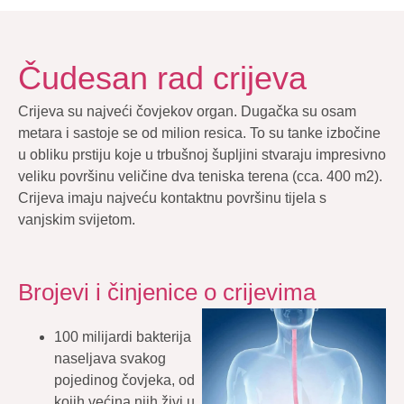
Čudesan rad crijeva
Crijeva su najveći čovjekov organ. Dugačka su osam
metara i sastoje se od milion resica. To su tanke izbočine
u obliku prstiju koje u trbušnoj šupljini stvaraju impresivno
veliku površinu veličine dva teniska terena (cca. 400 m2).
Crijeva imaju najveću kontaktnu površinu tijela s
vanjskim svijetom.
Brojevi i činjenice o crijevima
100 milijardi bakterija
naseljava svakog
pojedinog čovjeka, od
kojih većina njih živi u