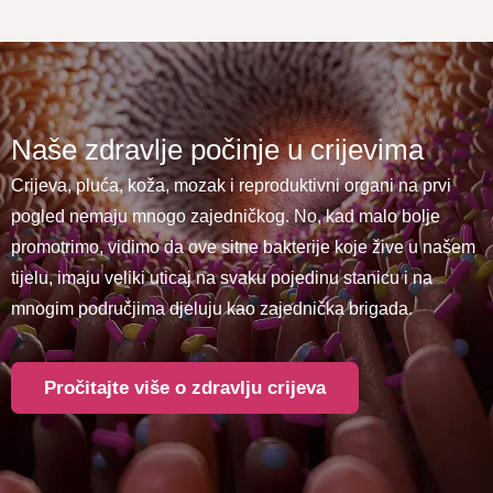
Naše zdravlje počinje u crijevima
Crijeva, pluća, koža, mozak i reproduktivni organi na prvi
pogled nemaju mnogo zajedničkog. No, kad malo bolje
promotrimo, vidimo da ove sitne bakterije koje žive u našem
tijelu, imaju veliki uticaj na svaku pojedinu stanicu i na
mnogim područjima djeluju kao zajednička brigada.
Pročitajte više o zdravlju crijeva