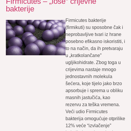
Firmicutes – „loše“ crijevne
bakterije
Firmicutes bakterije
(firmikuti) su sposobne čak i
neprobavljive tvari iz hrane
posebno efikasno iskoristiti, i
to na način, da ih pretvaraju
u „kratkolančane”
ugljikohidrate. Zbog toga u
crijevima nastaje mnogo
jednostavnih molekula
šećera, koje tijelo jako brzo
apsorbuje i sprema u obliku
masnih jastučića, kao
rezervu za teška vremena.
Veći udio Firmicutes
bakterija omogućuje otprilike
12% veće “izvlačenje”