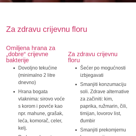
Za zdravu crijevnu floru
Omiljena hrana za
„dobre“ crijevne
Za zdravu crijevnu
bakterije
floru
Dovoljno tekućine
Šećer po mogućnosti
(minimalno 2 litre
izbjegavati
dnevno)
Smanjiti konzumaciju
Hrana bogata
soli. Zdrave alternative
vlaknima: sirovo voće
za začiniti: kim,
s korom i povrće kao
paprika, ružmarin, čili,
npr. mahune, grašak,
timijan, lovorov list,
leća, komorač, celer,
đumbir
kelj.
Smanjiti prekomjernu