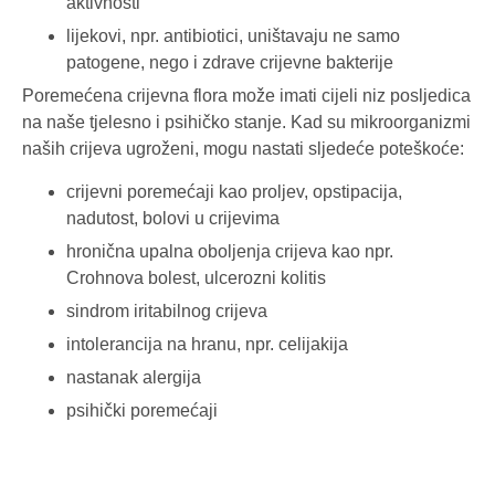
aktivnosti
lijekovi, npr. antibiotici, uništavaju ne samo
patogene, nego i zdrave crijevne bakterije
Poremećena crijevna flora može imati cijeli niz posljedica
na naše tjelesno i psihičko stanje. Kad su mikroorganizmi
naših crijeva ugroženi, mogu nastati sljedeće poteškoće:
crijevni poremećaji kao proljev, opstipacija,
nadutost, bolovi u crijevima
hronična upalna oboljenja crijeva kao npr.
Crohnova bolest, ulcerozni kolitis
sindrom iritabilnog crijeva
intolerancija na hranu, npr. celijakija
nastanak alergija
psihički poremećaji