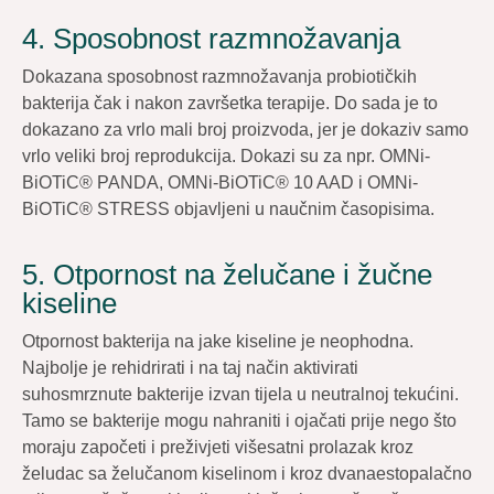
4. Sposobnost razmnožavanja
Dokazana sposobnost razmnožavanja probiotičkih
bakterija čak i nakon završetka terapije. Do sada je to
dokazano za vrlo mali broj proizvoda, jer je dokaziv samo
vrlo veliki broj reprodukcija. Dokazi su za npr. OMNi-
BiOTiC® PANDA, OMNi-BiOTiC® 10 AAD i OMNi-
BiOTiC® STRESS objavljeni u naučnim časopisima.
5. Otpornost na želučane i žučne
kiseline
Otpornost bakterija na jake kiseline je neophodna.
Najbolje je rehidrirati i na taj način aktivirati
suhosmrznute bakterije izvan tijela u neutralnoj tekućini.
Tamo se bakterije mogu nahraniti i ojačati prije nego što
moraju započeti i preživjeti višesatni prolazak kroz
želudac sa želučanom kiselinom i kroz dvanaestopalačno