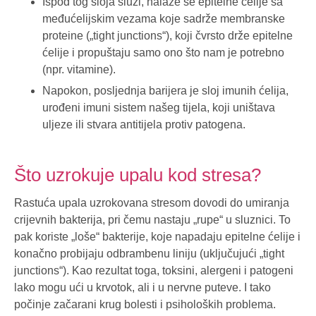
Ispod tog sloja sluzi, nalaze se epitelne ćelije sa
međućelijskim vezama koje sadrže membranske
proteine („tight junctions“), koji čvrsto drže epitelne
ćelije i propuštaju samo ono što nam je potrebno
(npr. vitamine).
Napokon, posljednja barijera je sloj imunih ćelija,
urođeni imuni sistem našeg tijela, koji uništava
uljeze ili stvara antitijela protiv patogena.
Što uzrokuje upalu kod stresa?
Rastuća upala uzrokovana stresom dovodi do umiranja
crijevnih bakterija, pri čemu nastaju „rupe“ u sluznici. To
pak koriste „loše“ bakterije, koje napadaju epitelne ćelije i
konačno probijaju odbrambenu liniju (uključujući „tight
junctions“). Kao rezultat toga, toksini, alergeni i patogeni
lako mogu ući u krvotok, ali i u nervne puteve. I tako
počinje začarani krug bolesti i psiholoških problema.