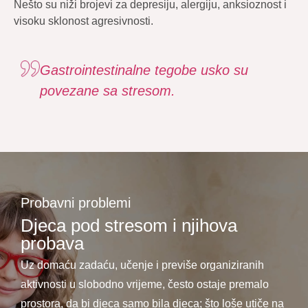
Nešto su niži brojevi za depresiju, alergiju, anksioznost i
visoku sklonost agresivnosti.
Gastrointestinalne tegobe usko su
povezane sa stresom.
Probavni problemi
Djeca pod stresom i njihova
probava
Uz domaću zadaću, učenje i previše organiziranih
aktivnosti u slobodno vrijeme, često ostaje premalo
prostora, da bi djeca samo bila djeca; što loše utiče na