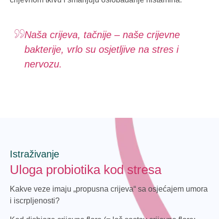
Naša crijeva, tačnije – naše crijevne
bakterije, vrlo su osjetljive na stres i
nervozu.
Istraživanje
Uloga probiotika kod stresa
Kakve veze imaju „propusna crijeva“ sa osjećajem umora
i iscrpljenosti?