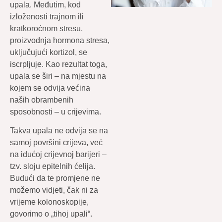
upala. Međutim, kod
izloženosti trajnom ili
kratkoroćnom stresu,
proizvodnja hormona stresa,
uključujući kortizol, se
iscrpljuje. Kao rezultat toga,
upala se širi – na mjestu na
kojem se odvija većina
naših obrambenih
sposobnosti – u crijevima.
Takva upala ne odvija se na
samoj površini crijeva, već
na idućoj crijevnoj barijeri –
tzv. sloju epitelnih ćelija.
Budući da te promjene ne
možemo vidjeti, čak ni za
vrijeme kolonoskopije,
govorimo o „tihoj upali“.