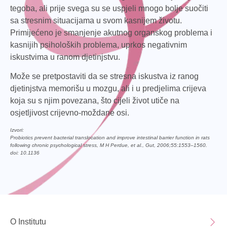
tegoba, ali prije svega su se uspjeli mnogo bolje suočiti
sa stresnim situacijama u svom kasnijem životu.
Primijećeno je smanjenje akutnog organskog problema i
kasnijih psiholoških problema, uprkos negativnim
iskustvima u ranom djetinjstvu.
Može se pretpostaviti da se stresna iskustva iz ranog
djetinjstva memorišu u mozgu, ali i u predjelima crijeva
koja su s njim povezana, što cijeli život utiče na
osjetljivost crijevno-moždane osi.
Izvori:
Probiotics prevent bacterial translocation and improve intestinal barrier function in rats
following chronic psychological stress, M H Perdue, et al., Gut, 2006;55:1553–1560.
doi: 10.1136
O Institutu