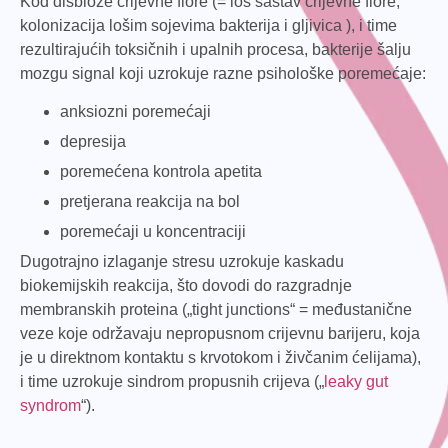
Kod disbioze crijevne flore (= loš sastav crijevne flore;
kolonizacija lošim sojevima bakterija i gljivica ), i time
rezultirajućih toksičnih i upalnih procesa, bakterije šalju
mozgu signal koji uzrokuje razne psihološke poremećaje:
anksiozni poremećaji
depresija
poremećena kontrola apetita
pretjerana reakcija na bol
poremećaji u koncentraciji
Dugotrajno izlaganje stresu uzrokuje kaskadu
biokemijskih reakcija, što dovodi do razgradnje
membranskih proteina („tight junctions“ = međustanične
veze koje održavaju nepropusnom crijevnu barijeru, koja
je u direktnom kontaktu s krvotokom i živčanim ćelijama),
i time uzrokuje sindrom propusnih crijeva („
leaky gut
syndrom
“).