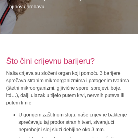
njihovu probavu.
Što čini crijevnu barijeru?
Naša crijeva su složeni organ koji pomoću 3 barijere
sprečava stranim mikroorganizmima i patogenim tvarima
(štetni mikroorganizmi, gljivične spore, sprejevi, boje,
itd…), dalji ulazak u tijelo putem krvi, nervnih puteva ili
putem limfe.
U gornjem zaštitnom sloju, naše crijevne bakterije
sprečavaju taj prodor stranih tvari, stvarajući
neprobojni sloj sluzi debljine oko 3 mm.