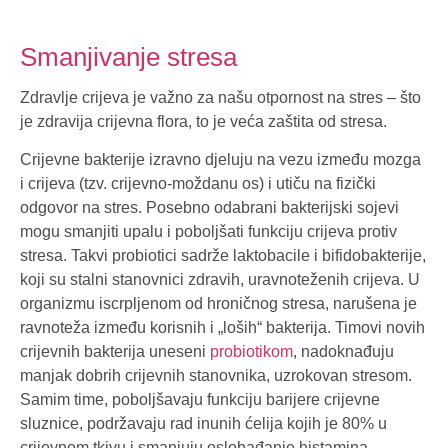
Smanjivanje stresa
Zdravlje crijeva je važno za našu otpornost na stres – što
je zdravija crijevna flora, to je veća zaštita od stresa.
Crijevne bakterije izravno djeluju na vezu između mozga
i crijeva (tzv. crijevno-moždanu os) i utiču na fizički
odgovor na stres. Posebno odabrani bakterijski sojevi
mogu smanjiti upalu i poboljšati funkciju crijeva protiv
stresa. Takvi probiotici sadrže laktobacile i bifidobakterije,
koji su stalni stanovnici zdravih, uravnoteženih crijeva. U
organizmu iscrpljenom od hroničnog stresa, narušena je
ravnoteža između korisnih i „loših“ bakterija. Timovi novih
crijevnih bakterija uneseni
probiotikom
, nadoknađuju
manjak dobrih crijevnih stanovnika, uzrokovan stresom.
Samim time, poboljšavaju funkciju barijere crijevne
sluznice, podržavaju rad inunih ćelija kojih je 80% u
crijevnom tkivu i smanjuju oslobađanje histamina.