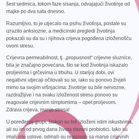
šest sedmica, tokom faze sisanja, odvajajući životinje od
majke po dva sata dnevno.
Razumljivo, to je utjecalo na psihu životinja, postale su
izrazito anksiozne, a medicinski pregledi životinja
pokazali su da su i njihova crijeva pogođena izloženošću
ovom stresu.
Crijevna permeabilnost, tj. „propusnost“ crijevne sluznice,
bila je značajno povećana, što se kod životinja iskazalo
proljevima i grčevima u trbuhu. U starijoj dobi, ovi
negativni utjecaji očitovali su se, iako su ponovo živjeli
mirno sa svojim vršnjacima: životinje su bile nervozne,
razdražljive i na svaku izloženost stresu ponovo su
reagovale crijevnim simptomima – opet proljevom.
Zdrava crijeva, manje stresa!
U poređenoj grupi, štakori su bili izloženi istim iskustvima,
ali su im od prvog dana života davani probiotici. Iako su
imali iste uslove, odmah su reagovali sa manje crijevnih