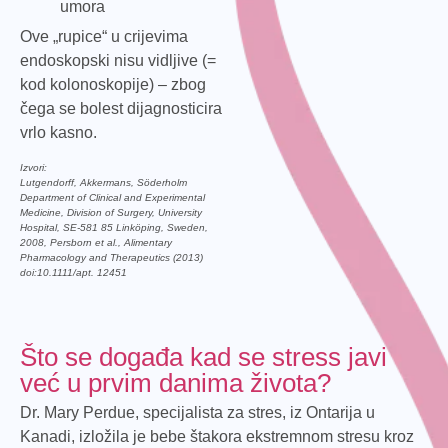
umora
Ove „rupice“ u crijevima
endoskopski nisu vidljive (=
kod kolonoskopije) – zbog
čega se bolest dijagnosticira
vrlo kasno.
Izvori:
Lutgendorff, Akkermans, Söderholm
Department of Clinical and Experimental
Medicine, Division of Surgery, University
Hospital, SE-581 85 Linköping, Sweden,
2008, Persborn et al., Alimentary
Pharmacology and Therapeutics (2013)
doi:10.1111/apt. 12451
Što se događa kad se stress javi
već u prvim danima života?
Dr. Mary Perdue, specijalista za stres, iz Ontarija u
Kanadi, izložila je bebe štakora ekstremnom stresu kroz