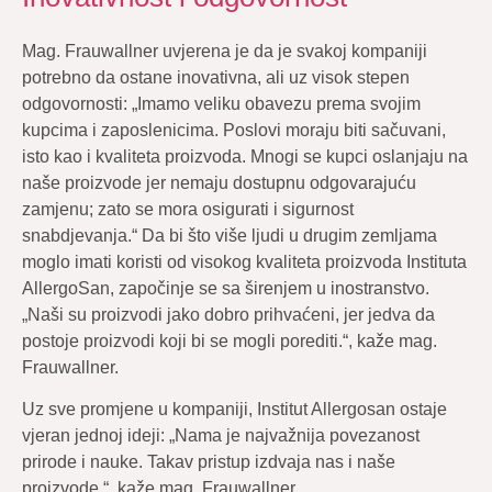
Mag. Frauwallner uvjerena je da je svakoj kompaniji
potrebno da ostane inovativna, ali uz visok stepen
odgovornosti: „Imamo veliku obavezu prema svojim
kupcima i zaposlenicima. Poslovi moraju biti sačuvani,
isto kao i kvaliteta proizvoda. Mnogi se kupci oslanjaju na
naše proizvode jer nemaju dostupnu odgovarajuću
zamjenu; zato se mora osigurati i sigurnost
snabdjevanja.“ Da bi što više ljudi u drugim zemljama
moglo imati koristi od visokog kvaliteta proizvoda Instituta
AllergoSan, započinje se sa širenjem u inostranstvo.
„Naši su proizvodi jako dobro prihvaćeni, jer jedva da
postoje proizvodi koji bi se mogli porediti.“, kaže mag.
Frauwallner.
Uz sve promjene u kompaniji, Institut Allergosan ostaje
vjeran jednoj ideji: „Nama je najvažnija povezanost
prirode i nauke. Takav pristup izdvaja nas i naše
proizvode.“, kaže mag. Frauwallner.