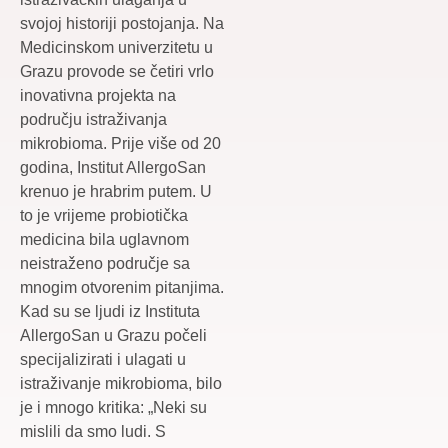
svojoj historiji postojanja. Na
Medicinskom univerzitetu u
Grazu provode se četiri vrlo
inovativna projekta na
području istraživanja
mikrobioma. Prije više od 20
godina, Institut AllergoSan
krenuo je hrabrim putem. U
to je vrijeme probiotička
medicina bila uglavnom
neistraženo područje sa
mnogim otvorenim pitanjima.
Kad su se ljudi iz Instituta
AllergoSan u Grazu počeli
specijalizirati i ulagati u
istraživanje mikrobioma, bilo
je i mnogo kritika: „Neki su
mislili da smo ludi. S