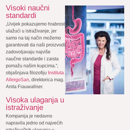
Visoki naučni
standardi
„Uvijek pokazujemo hrabrost
ulažući u istraživanje, jer
samo na taj način možemo
garantovati da naši proizvodi
zadovoljavaju najviše
naučne standarde i zaista
pomažu našim kupcima.“,
objašnjava filozofiju
Instituta
AllergoSan
, direktorica mag.
Anita Frauwallner.
Visoka ulaganja u
istraživanje
Kompanija je nedavno
napravila jedno od najvećih
istraživačkih ulaganja u