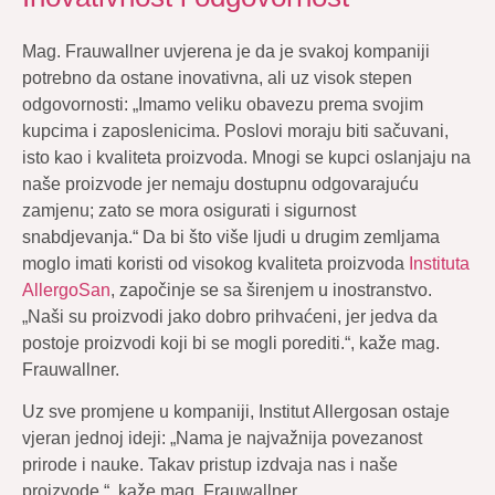
Mag. Frauwallner uvjerena je da je svakoj kompaniji
potrebno da ostane inovativna, ali uz visok stepen
odgovornosti: „Imamo veliku obavezu prema svojim
kupcima i zaposlenicima. Poslovi moraju biti sačuvani,
isto kao i kvaliteta proizvoda. Mnogi se kupci oslanjaju na
naše proizvode jer nemaju dostupnu odgovarajuću
zamjenu; zato se mora osigurati i sigurnost
snabdjevanja.“ Da bi što više ljudi u drugim zemljama
moglo imati koristi od visokog kvaliteta proizvoda
Instituta
AllergoSan
, započinje se sa širenjem u inostranstvo.
„Naši su proizvodi jako dobro prihvaćeni, jer jedva da
postoje proizvodi koji bi se mogli porediti.“, kaže mag.
Frauwallner.
Uz sve promjene u kompaniji, Institut Allergosan ostaje
vjeran jednoj ideji: „Nama je najvažnija povezanost
prirode i nauke. Takav pristup izdvaja nas i naše
proizvode.“, kaže mag. Frauwallner.