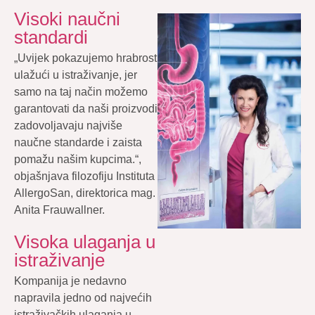
Visoki naučni
standardi
„Uvijek pokazujemo hrabrost
ulažući u istraživanje, jer
samo na taj način možemo
garantovati da naši proizvodi
zadovoljavaju najviše
naučne standarde i zaista
pomažu našim kupcima.“,
objašnjava filozofiju Instituta
AllergoSan, direktorica mag.
Anita Frauwallner.
Visoka ulaganja u
istraživanje
Kompanija je nedavno
napravila jedno od najvećih
istraživačkih ulaganja u