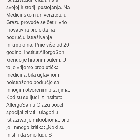
svojoj historiji postojanja. Na
Medicinskom univerzitetu u
Grazu provode se četiri vrlo
inovativna projekta na
području istraživanja
mikrobioma. Prije više od 20
godina, Institut AllergoSan
krenuo je hrabrim putem. U
to je vrijeme probiotička
medicina bila uglavnom
neistraženo područje sa
mnogim otvorenim pitanjima.
Kad su se ljudi iz Instituta
AllergoSan u Grazu počeli
specijalizirati i ulagati u
istraživanje mikrobioma, bilo
je i mnogo kritika: „Neki su
mislili da smo ludi. S