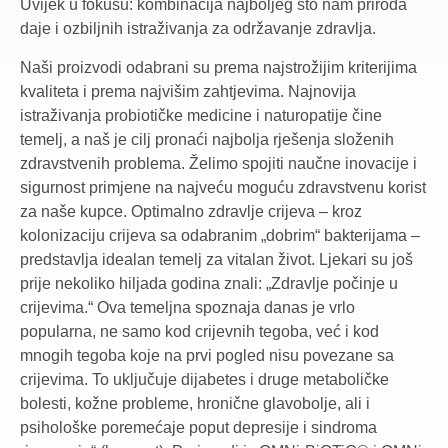
Uvijek u fokusu: kombinacija najboljeg što nam priroda
daje i ozbiljnih istraživanja za održavanje zdravlja.
Naši proizvodi odabrani su prema najstrožijim kriterijima
kvaliteta i prema najvišim zahtjevima. Najnovija
istraživanja probiotičke medicine i naturopatije čine
temelj, a naš je cilj pronaći najbolja rješenja složenih
zdravstvenih problema. Želimo spojiti naučne inovacije i
sigurnost primjene na najveću moguću zdravstvenu korist
za naše kupce. Optimalno zdravlje crijeva – kroz
kolonizaciju crijeva sa odabranim „dobrim“ bakterijama –
predstavlja idealan temelj za vitalan život. Ljekari su još
prije nekoliko hiljada godina znali: „Zdravlje počinje u
crijevima.“ Ova temeljna spoznaja danas je vrlo
popularna, ne samo kod crijevnih tegoba, već i kod
mnogih tegoba koje na prvi pogled nisu povezane sa
crijevima. To uključuje dijabetes i druge metaboličke
bolesti, kožne probleme, hronične glavobolje, ali i
psihološke poremećaje poput depresije i sindroma