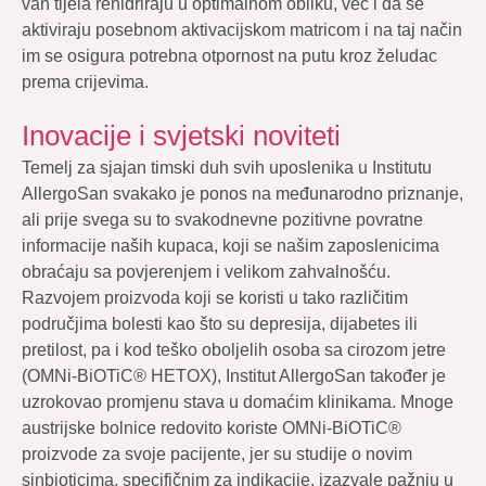
van tijela rehidriraju u optimalnom obliku, već i da se
aktiviraju posebnom aktivacijskom matricom i na taj način
im se osigura potrebna otpornost na putu kroz želudac
prema crijevima.
Inovacije i svjetski noviteti
Temelj za sjajan timski duh svih uposlenika u Institutu
AllergoSan svakako je ponos na međunarodno priznanje,
ali prije svega su to svakodnevne pozitivne povratne
informacije naših kupaca, koji se našim zaposlenicima
obraćaju sa povjerenjem i velikom zahvalnošću.
Razvojem proizvoda koji se koristi u tako različitim
područjima bolesti kao što su depresija, dijabetes ili
pretilost, pa i kod teško oboljelih osoba sa cirozom jetre
(OMNi-BiOTiC® HETOX), Institut AllergoSan također je
uzrokovao promjenu stava u domaćim klinikama. Mnoge
austrijske bolnice redovito koriste OMNi-BiOTiC®
proizvode za svoje pacijente, jer su studije o novim
sinbioticima, specifičnim za indikacije, izazvale pažnju u