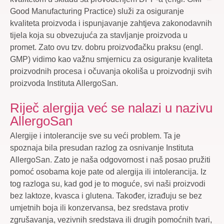
Good Manufacturing Practice) služi za osiguranje
kvaliteta proizvoda i ispunjavanje zahtjeva zakonodavnih
tijela koja su obvezujuća za stavljanje proizvoda u
promet. Zato ovu tzv. dobru proizvođačku praksu (engl.
GMP) vidimo kao važnu smjernicu za osiguranje kvaliteta
proizvodnih procesa i očuvanja okoliša u proizvodnji svih
proizvoda Instituta AllergoSan.
Riječ alergija već se nalazi u nazivu
AllergoSan
Alergije i intolerancije sve su veći problem. Ta je
spoznaja bila presudan razlog za osnivanje Instituta
AllergoSan. Zato je naša odgovornost i naš posao pružiti
pomoć osobama koje pate od alergija ili intolerancija. Iz
tog razloga su, kad god je to moguće, svi naši proizvodi
bez laktoze, kvasca i glutena. Također, izrađuju se bez
umjetnih boja ili konzervansa, bez sredstava protiv
zgrušavanja, vezivnih sredstava ili drugih pomoćnih tvari,