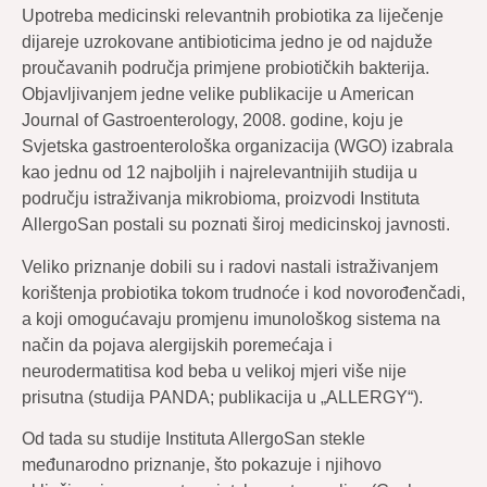
Upotreba medicinski relevantnih probiotika za liječenje
dijareje uzrokovane antibioticima jedno je od najduže
proučavanih područja primjene probiotičkih bakterija.
Objavljivanjem jedne velike publikacije u American
Journal of Gastroenterology, 2008. godine, koju je
Svjetska gastroenterološka organizacija (WGO) izabrala
kao jednu od 12 najboljih i najrelevantnijih studija u
području istraživanja mikrobioma, proizvodi Instituta
AllergoSan postali su poznati široj medicinskoj javnosti.
Veliko priznanje dobili su i radovi nastali istraživanjem
korištenja probiotika tokom trudnoće i kod novorođenčadi,
a koji omogućavaju promjenu imunološkog sistema na
način da pojava alergijskih poremećaja i
neurodermatitisa kod beba u velikoj mjeri više nije
prisutna (studija PANDA; publikacija u „ALLERGY“).
Od tada su studije Instituta AllergoSan stekle
međunarodno priznanje, što pokazuje i njihovo