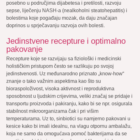
posebno u područjima dijabetesa i pretilosti, razvoju
sepse, liječenju NASH-a (nealkoholni steatohepatitis) i
bolestima koje pogađaju mozak, da daju značajan
doprinos u sprječavanju razvoja ovih bolesti.
Jedinstvene recepture i optimalno
pakovanje
Recepture koje se razvijaju sa fiziološki i medicinski
holističkim pristupom često se razlikuju po svojoj
jedinstvenosti. Uz međunarodno priznato „know-how“
znanje o tako važnim aspektima kao što su
bioraspoloživost, visoka aktivnost i reproduktivna
sposobnost u ljudskim crijevima, veliki značaj se pridaje i
transportu proizvoda i pakiranju, kako bi se npr. osigurala
stabilnost mikroorganizama čak i pri višim
temperaturama. Uz to, sinbiotici su namjerno pakovani u
kesice kako bi imali idealnu, na vlagu otpornu ambalažu,
koja ne samo da omogućava pomoć bakterijama da se