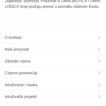
„izgaranja“ (burnout). Proizvodi iz OMNi-BiOTiC® i OMNi-
LOGiC® linije pružaju pomoć u povratku vitalnom životu.
O Institutu
Naši proizvodi
Zdravlje crijeva
Crijevni poremećaji
Istraživanje i nauka
Istraživački projekti