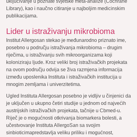
uključivanje u poznate svjetske meta-analize (Cochrane
Library), kao i naučno citiranje u najboljim medicinskim
publikacijama.
Lider u istraživanju mikrobioma
Institut Allergosan stekao je međunarodno priznato ime,
posebno u području istraživanja mikrobioma – drugim
riječima, u istraživanju svih mikroorganizama koji
koloniziraju ljude. Kroz veliki broj istraživačkih projekata
na ovom području odvija se živa razmjena informacija
između uposlenika Instituta i istraživačkih institucija u
mnogim zemljama i univerzitetima.
Ugled Instituta Allergosan posebno je vidljiv u činjenici da
je uključen u ukupno četiri studije u jednom od najvećih
austrijskih istraživačkih projekata, tačnije u Cbmed-u.
Riječ je o mogućnosti otkrivanja biomarkera bolesti, a
učestvovanje Instituta AllergoSan sa svojim
sinbioticimapredstavlja veliku priliku i mogućnost,