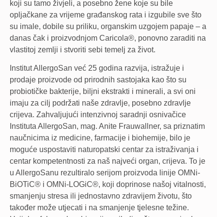
koji su tamo živjeli, a posebno žene koje su bile
opljačkane za vrijeme građanskog rata i izgubile sve što
su imale, dobile su priliku, organskim uzgojem papaje – a
danas čak i proizvodnjom Caricola®, ponovno zaraditi na
vlastitoj zemlji i stvoriti sebi temelj za život.
Institut AllergoSan već 25 godina razvija, istražuje i
prodaje proizvode od prirodnih sastojaka kao što su
probiotičke bakterije, biljni ekstrakti i minerali, a svi oni
imaju za cilj podržati naše zdravlje, posebno zdravlje
crijeva. Zahvaljujući intenzivnoj saradnji osnivačice
Instituta AllergoSan, mag. Anite Frauwallner, sa priznatim
naučnicima iz medicine, farmacije i biohemije, bilo je
moguće uspostaviti naturopatski centar za istraživanja i
centar kompetentnosti za naš najveći organ, crijeva. To je
u AllergoSanu rezultiralo serijom proizvoda linije OMNi-
BiOTiC® i OMNi-LOGiC®, koji doprinose našoj vitalnosti,
smanjenju stresa ili jednostavno zdravijem životu, što
također može utjecati i na smanjenje tjelesne težine.