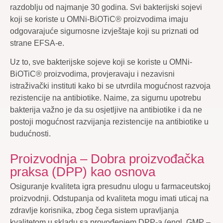
razdoblju od najmanje 30 godina. Svi bakterijski sojevi
koji se koriste u OMNi-BiOTiC® proizvodima imaju
odgovarajuće sigurnosne izvještaje koji su priznati od
strane EFSA-e.
Uz to, sve bakterijske sojeve koji se koriste u OMNi-
BiOTiC® proizvodima, provjeravaju i nezavisni
istraživački instituti kako bi se utvrdila mogućnost razvoja
rezistencije na antibiotike. Naime, za sigurnu upotrebu
bakterija važno je da su osjetljive na antibiotike i da ne
postoji mogućnost razvijanja rezistencije na antibiotike u
budućnosti.
Proizvodnja – Dobra proizvođačka
praksa (DPP) kao osnova
Osiguranje kvaliteta igra presudnu ulogu u farmaceutskoj
proizvodnji. Odstupanja od kvaliteta mogu imati uticaj na
zdravlje korisnika, zbog čega sistem upravljanja
kvalitetom u skladu sa provođenjem DPP-a (engl. GMP –