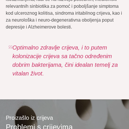
relevantnih sinbiotika za pomoć i poboljšanje simptoma
kod ulceroznog kolitisa, sindroma iritabilnog crijeva, kao i
za neurološka i neuro-degenerativna oboljenja poput
depresije i Alzheimerove bolesti.
Optimalno zdravlje crijeva, i to putem
kolonizacije crijeva sa tačno određenim
dobrim bakterijama, čini idealan temelj za
vitalan život.
Proizašlo iz crijeva
Problemi s crijevima