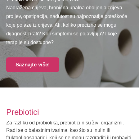
Nadražena crijeva, hronična upalna oboljenja crijeva,
proljev, opstipacija, nadutost su najpoznatije poteškoće
koje polaze iz crijeva. Ali, koliko precizno se mogu
dijagnosticirati? Koji simptomi se pojavljuju? I koje
terapije su dostupne?
Saznajte više!
Prebiotici
Za razliku od probiotika, prebiotici nisu živi organizmi.
Radi se o balastnim tvarima, kao što su inulin ili
fruktooligosaharidi, koji se ne mogu razgraditi ili probaviti