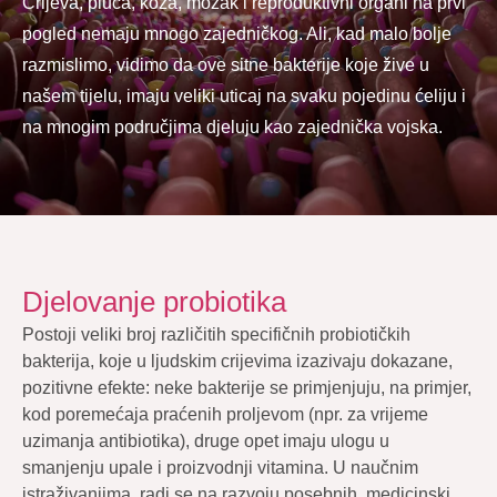
Crijeva, pluća, koža, mozak i reproduktivni organi na prvi
pogled nemaju mnogo zajedničkog. Ali, kad malo bolje
razmislimo, vidimo da ove sitne bakterije koje žive u
našem tijelu, imaju veliki uticaj na svaku pojedinu ćeliju i
na mnogim područjima djeluju kao zajednička vojska.
Djelovanje probiotika
Postoji veliki broj različitih specifičnih probiotičkih
bakterija, koje u ljudskim crijevima izazivaju dokazane,
pozitivne efekte: neke bakterije se primjenjuju, na primjer,
kod poremećaja praćenih proljevom (npr. za vrijeme
uzimanja antibiotika), druge opet imaju ulogu u
smanjenju upale i proizvodnji vitamina. U naučnim
istraživanjima, radi se na razvoju posebnih, medicinski