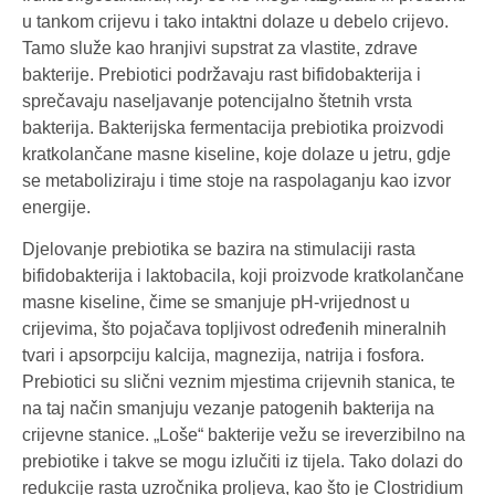
u tankom crijevu i tako intaktni dolaze u debelo crijevo.
Tamo služe kao hranjivi supstrat za vlastite, zdrave
bakterije. Prebiotici podržavaju rast bifidobakterija i
sprečavaju naseljavanje potencijalno štetnih vrsta
bakterija. Bakterijska fermentacija prebiotika proizvodi
kratkolančane masne kiseline, koje dolaze u jetru, gdje
se metaboliziraju i time stoje na raspolaganju kao izvor
energije.
Djelovanje prebiotika se bazira na stimulaciji rasta
bifidobakterija i laktobacila, koji proizvode kratkolančane
masne kiseline, čime se smanjuje pH-vrijednost u
crijevima, što pojačava topljivost određenih mineralnih
tvari i apsorpciju kalcija, magnezija, natrija i fosfora.
Prebiotici su slični veznim mjestima crijevnih stanica, te
na taj način smanjuju vezanje patogenih bakterija na
crijevne stanice. „Loše“ bakterije vežu se ireverzibilno na
prebiotike i takve se mogu izlučiti iz tijela. Tako dolazi do
redukcije rasta uzročnika proljeva, kao što je Clostridium