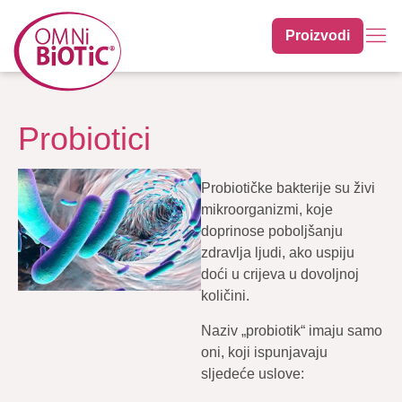
Proizvodi
Probiotici
Probiotičke bakterije su živi
mikroorganizmi, koje
doprinose poboljšanju
zdravlja ljudi, ako uspiju
doći u crijeva u dovoljnoj
količini.
Naziv „probiotik“ imaju samo
oni, koji ispunjavaju
sljedeće uslove: