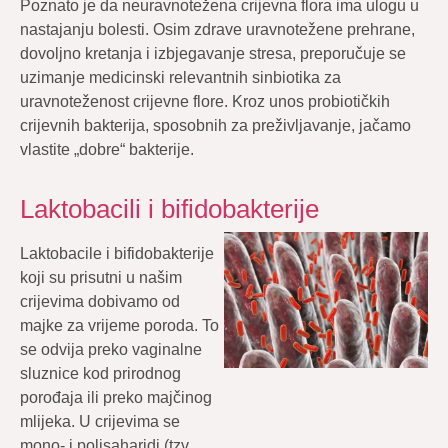
Poznato je da neuravnotežena crijevna flora ima ulogu u
nastajanju bolesti. Osim zdrave uravnotežene prehrane,
dovoljno kretanja i izbjegavanje stresa, preporučuje se
uzimanje medicinski relevantnih sinbiotika za
uravnoteženost crijevne flore. Kroz unos probiotičkih
crijevnih bakterija, sposobnih za preživljavanje, jačamo
vlastite „dobre“ bakterije.
Laktobacili i bifidobakterije
Laktobacile i bifidobakterije
koji su prisutni u našim
crijevima dobivamo od
majke za vrijeme poroda. To
se odvija preko vaginalne
sluznice kod prirodnog
porođaja ili preko majčinog
mlijeka. U crijevima se
mono- i polisaharidi (tzv.