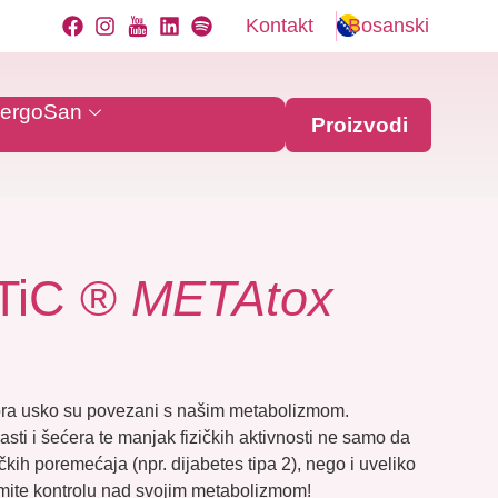
Kontakt
Bosanski
AllergoSan
Proizvodi
TiC ®
METAtox
lora usko su povezani s našim metabolizmom.
ti i šećera te manjak fizičkih aktivnosti ne samo da
čkih poremećaja (npr. dijabetes tipa 2), nego i uveliko
uzmite kontrolu nad svojim metabolizmom!