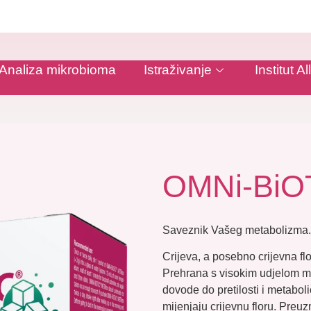
Analiza mikrobioma
Istraživanje
Institut 
OMNi-BiO
Saveznik Vašeg metabolizma.
Crijeva, a posebno crijevna f
Prehrana s visokim udjelom mas
dovode do pretilosti i metaboli
mijenjaju crijevnu floru. Pre