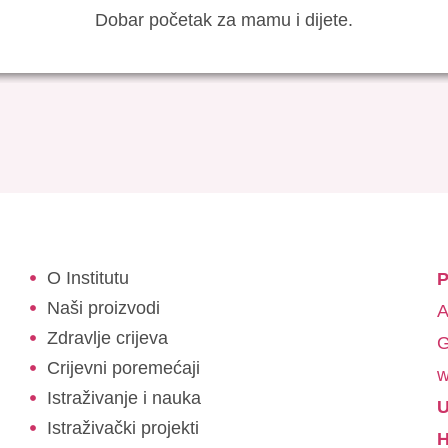
Dobar početak za mamu i dijete.
O Institutu
P
Naši proizvodi
A
Zdravlje crijeva
G
Crijevni poremećaji
w
Istraživanje i nauka
U
Istraživački projekti
H