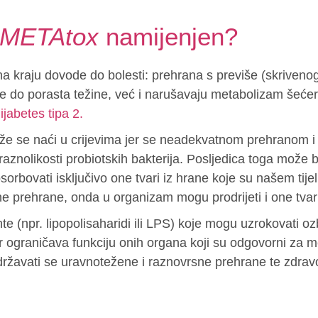
METAtox
namijenjen?
na kraju dovode do bolesti: prehrana s previše (skrivenog
e do porasta težine, već i narušavaju metabolizam šećera
ijabetes tipa 2.
 se naći u crijevima jer se neadekvatnom prehranom i n
raznolikosti probiotskih bakterija. Posljedica toga može bi
sorbovati isključivo one tvari iz hrane koje su našem tije
e prehrane, onda u organizam mogu prodrijeti i one tvari 
 (npr. lipopolisaharidi ili LPS) koje mogu uzrokovati ozbi
 ograničava funkciju onih organa koji su odgovorni za m
državati se uravnotežene i raznovrsne prehrane te zdravo