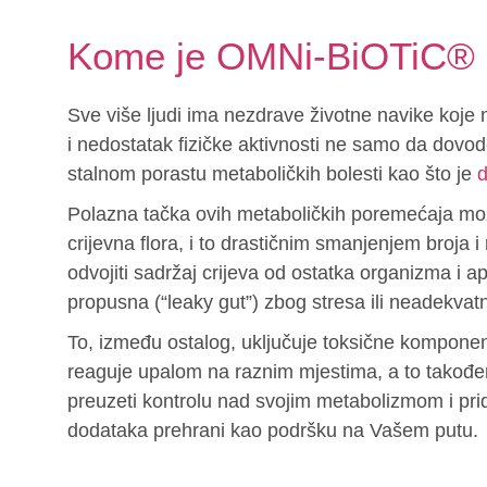
Kome je OMNi-BiOTiC®
Sve više ljudi ima nezdrave životne navike koje 
i nedostatak fizičke aktivnosti ne samo da dovod
stalnom porastu metaboličkih bolesti kao što je
d
Polazna tačka ovih metaboličkih poremećaja može
crijevna flora, i to drastičnim smanjenjem broja i 
odvojiti sadržaj crijeva od ostatka organizma i ap
propusna (“leaky gut”) zbog stresa ili neadekvatn
To, između ostalog, uključuje toksične komponente
reaguje upalom na raznim mjestima, a to također
preuzeti kontrolu nad svojim metabolizmom i pri
dodataka prehrani kao podršku na Vašem putu.